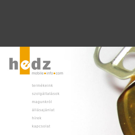
termékeink
szolgáltatások
magunkról
állásajánlat
hírek
kapcsolat